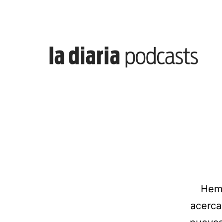
Saltar
al
contenido
la
diaria
|
Hemo
acerca