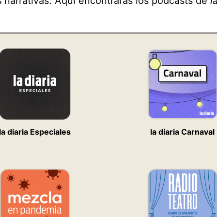
 narrativas. Aquí encontrarás los podcasts de
l
ts
la diaria Especiales
la diaria Carnaval