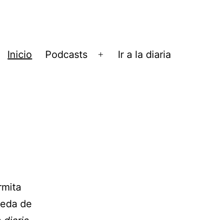
Inicio
Podcasts
Ir a la diaria
Abrir
el
menú
rmita
ueda de