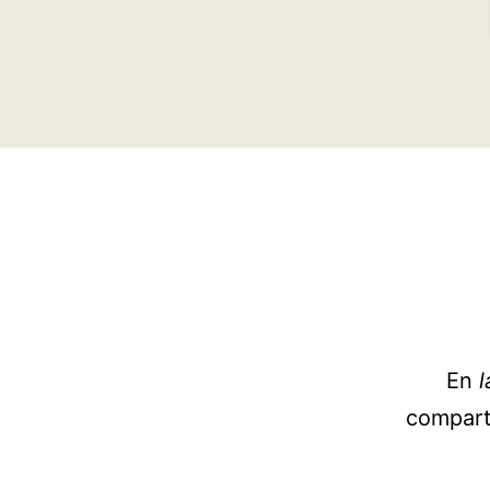
En
l
compart